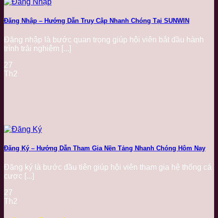
Đăng Nhập – Hướng Dẫn Truy Cập Nhanh Chóng Tại SUNWIN
Đăng nhập là bước quan trọng giúp hội viên bắt đầu hành
trình trải nghiệm [...]
27
Th2
Đăng Ký – Hướng Dẫn Tham Gia Nền Tảng Nhanh Chóng Hôm Nay
Đăng ký là bước đầu tiên giúp hội viên tham gia hệ thống cá
cược [...]
27
Th2