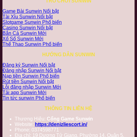
TRÒ CHƠI SUNWIN
Game Bài Sunwin
Tài Xỉu Sunwin
Slotgame Sunwin
Casino Sunwin
Bắn Cá Sunwin
Xổ Số Sunwin
Thể Thao Sunwin
HƯỚNG DẪN SUNWIN
Đăng ký Sunwin
Đăng nhập Sunwin
Nạp tiền Sunwin
Rút tiền Sunwin
Lỗi đăng nhập Sunwin
Tải app Sunwin
Tin tức sunwin
THÔNG TIN LIÊN HỆ
Thương Hiệu:
Cổng Game Sunwin
Website:
https://denizliescort.in/
Phone: 0374598771
Địa chỉ: 19 Dương Tử Giang, Phường 14, Quận 5,