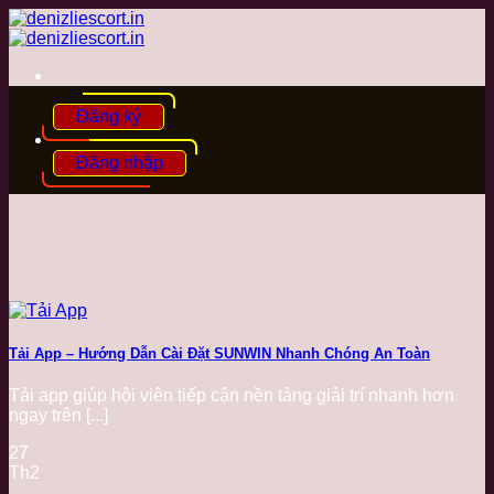
Bỏ
qua
nội
dung
Đăng ký
Đăng nhập
Tải App – Hướng Dẫn Cài Đặt SUNWIN Nhanh Chóng An Toàn
Tải app giúp hội viên tiếp cận nền tảng giải trí nhanh hơn
ngay trên [...]
27
Th2