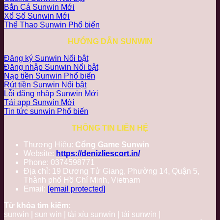
Bắn Cá Sunwin
Xổ Số Sunwin
Thể Thao Sunwin
HƯỚNG DẪN SUNWIN
Đăng ký Sunwin
Đăng nhập Sunwin
Nạp tiền Sunwin
Rút tiền Sunwin
Lỗi đăng nhập Sunwin
Tải app Sunwin
Tin tức sunwin
THÔNG TIN LIÊN HỆ
Thương Hiệu:
Cổng Game Sunwin
Website:
https://denizliescort.in/
Phone: 0374598771
Địa chỉ: 19 Dương Tử Giang, Phường 14, Quận 5,
Thành phố Hồ Chí Minh, Vietnam
Email:
[email protected]
Từ khóa tìm kiếm
:
sunwin | sun win | tài xỉu sunwin | tải sunwin |