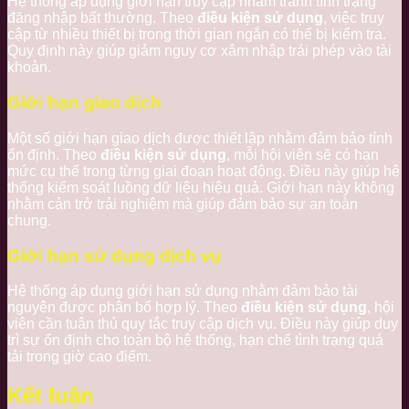
Hệ thống áp dụng giới hạn truy cập nhằm tránh tình trạng
đăng nhập bất thường. Theo
điều kiện sử dụng
, việc truy
cập từ nhiều thiết bị trong thời gian ngắn có thể bị kiểm tra.
Quy định này giúp giảm nguy cơ xâm nhập trái phép vào tài
khoản.
Giới hạn giao dịch
Một số giới hạn giao dịch được thiết lập nhằm đảm bảo tính
ổn định. Theo
điều kiện sử dụng
, mỗi hội viên sẽ có hạn
mức cụ thể trong từng giai đoạn hoạt động. Điều này giúp hệ
thống kiểm soát luồng dữ liệu hiệu quả. Giới hạn này không
nhằm cản trở trải nghiệm mà giúp đảm bảo sự an toàn
chung.
Giới hạn sử dụng dịch vụ
Hệ thống áp dụng giới hạn sử dụng nhằm đảm bảo tài
nguyên được phân bổ hợp lý. Theo
điều kiện sử dụng
, hội
viên cần tuân thủ quy tắc truy cập dịch vụ. Điều này giúp duy
trì sự ổn định cho toàn bộ hệ thống, hạn chế tình trạng quá
tải trong giờ cao điểm.
Kết luận