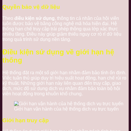
Quyền bảo vệ dữ liệu
Theo
điều kiện sử dụng
, thông tin cá nhân của hội viên
luôn được bảo vệ bằng công nghệ mã hóa hiện đại. Hệ
thống hạn chế truy cập trái phép thông qua lớp xác thực
nhiều tầng. Điều này giúp giảm thiểu nguy cơ rò rỉ dữ liệu
trong quá trình sử dụng nền tảng.
Điều kiện sử dụng về giới hạn hệ
thống
Hệ thống đặt ra một số giới hạn nhằm đảm bảo tính ổn định.
Việc tuân thủ giúp duy trì hiệu suất hoạt động, hạn chế rủi ro
kỹ thuật. Những giới hạn này liên quan đến truy cập, giao
dịch, mức độ sử dụng dịch vụ nhằm đảm bảo toàn bộ hội
viên hoạt động trong khuôn khổ chung.
Giới hạn vận hành của hệ thống dịch vụ trực tuyến
Giới hạn truy cập