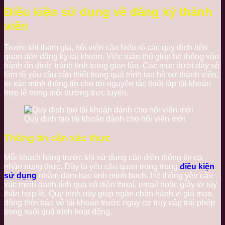
Điều kiện sử dụng về đăng ký thành
viên
Trước khi tham gia, hội viên cần hiểu rõ các quy định liên
quan đến đăng ký tài khoản. Việc tuân thủ giúp hệ thống vận
hành ổn định, tránh tình trạng gian lận. Các mục dưới đây sẽ
làm rõ yêu cầu cần thiết trong quá trình tạo hồ sơ thành viên,
từ xác minh thông tin cho tới nguyên tắc thiết lập tài khoản
hợp lệ trong môi trường trực tuyến.
Quy định tạo tài khoản dành cho hội viên mới
Thông tin cần xác thực
Mỗi khách hàng trước khi sử dụng cần điền thông tin cá
nhân trung thực. Đây là yêu cầu quan trọng trong
điều kiện
sử dụng
nhằm đảm bảo tính minh bạch. Hệ thống yêu cầu
xác minh danh tính qua số điện thoại, email hoặc giấy tờ tùy
thân hợp lệ. Quy trình này giúp ngăn chặn hành vi giả mạo,
đồng thời bảo vệ tài khoản trước nguy cơ truy cập trái phép
trong suốt quá trình hoạt động.