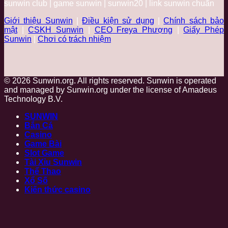
sunwin club | game sunwin | sunwin20 | link sunwin chuẩn
Giới thiệu Sunwin
|
Điều kiện sử dụng
|
Chính sách bảo
mật
|
CSKH Sunwin
|
CEO
Freya Phượng
|
Giấy Phép
Sunwin
|
Chơi có trách nhiệm
© 2026 Sunwin.org. All rights reserved. Sunwin is operated
and managed by Sunwin.org under the license of Amadeus
Technology B.V.
SUNWIN
Bắn Cá
Casino
Game Bài
Slot Game
Tài Xỉu Sunwin
Thể Thao
Xổ Số
Kiến thức casino