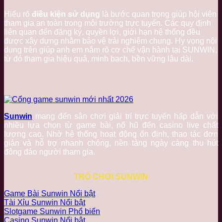
Hiểu rõ
điều kiện sử dụng
là bước quan trọng giúp hội viên
tham gia an toàn trong môi trường trực tuyến. Các quy định
liên quan đến đăng ký, quyền lợi, giới hạn hệ thống đều
được xây dựng nhằm bảo vệ trải nghiệm chung. Hy vọng nội
dung trên giúp anh em nắm rõ cơ chế vận hành tại SUNWIN,
từ đó tham gia hiệu quả, minh bạch, bền vững lâu dài.
Sunwin
mang đến sân chơi giải trí trực tuyến hấp dẫn với
nhiều lựa chọn từ game bài, nổ hũ đến casino live chất
lượng cao. Nhờ hệ thống hoạt động ổn định, thao tác đơn
giản và hỗ trợ nhanh chóng, nền tảng ngày càng thu hút
đông đảo người tham gia.
TRÒ CHƠI SUNWIN
Game Bài Sunwin
Tài Xỉu Sunwin
Slotgame Sunwin
Casino Sunwin