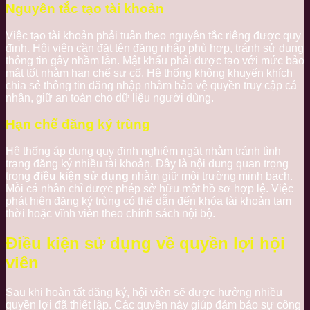
Nguyên tắc tạo tài khoản
Việc tạo tài khoản phải tuân theo nguyên tắc riêng được quy
định. Hội viên cần đặt tên đăng nhập phù hợp, tránh sử dụng
thông tin gây nhầm lẫn. Mật khẩu phải được tạo với mức bảo
mật tốt nhằm hạn chế sự cố. Hệ thống không khuyến khích
chia sẻ thông tin đăng nhập nhằm bảo vệ quyền truy cập cá
nhân, giữ an toàn cho dữ liệu người dùng.
Hạn chế đăng ký trùng
Hệ thống áp dụng quy định nghiêm ngặt nhằm tránh tình
trạng đăng ký nhiều tài khoản. Đây là nội dung quan trọng
trong
điều kiện sử dụng
nhằm giữ môi trường minh bạch.
Mỗi cá nhân chỉ được phép sở hữu một hồ sơ hợp lệ. Việc
phát hiện đăng ký trùng có thể dẫn đến khóa tài khoản tạm
thời hoặc vĩnh viễn theo chính sách nội bộ.
Điều kiện sử dụng về quyền lợi hội
viên
Sau khi hoàn tất đăng ký, hội viên sẽ được hưởng nhiều
quyền lợi đã thiết lập. Các quyền này giúp đảm bảo sự công