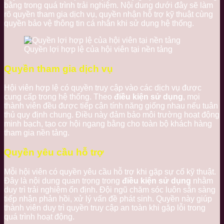
bằng trong quá trình trải nghiệm. Nội dung dưới đây sẽ làm
rõ quyền tham gia dịch vụ, quyền nhận hỗ trợ kỹ thuật cùng
quyền bảo vệ thông tin cá nhân khi sử dụng hệ thống.
Quyền lợi hợp lệ của hội viên tại nền tảng
Quyền tham gia dịch vụ
Hội viên hợp lệ có quyền truy cập vào các dịch vụ được
cung cấp trong hệ thống. Theo
điều kiện sử dụng
, mọi
thành viên đều được tiếp cận tính năng giống nhau nếu tuân
thủ quy định chung. Điều này đảm bảo môi trường hoạt động
minh bạch, tạo cơ hội ngang bằng cho toàn bộ khách hàng
tham gia nền tảng.
Quyền yêu cầu hỗ trợ
Mỗi hội viên có quyền yêu cầu hỗ trợ khi gặp sự cố kỹ thuật.
Đây là nội dung quan trọng trong
điều kiện sử dụng
nhằm
duy trì trải nghiệm ổn định. Đội ngũ chăm sóc luôn sẵn sàng
tiếp nhận phản hồi, xử lý vấn đề phát sinh. Quyền này giúp
thành viên duy trì quyền truy cập an toàn khi gặp lỗi trong
quá trình hoạt động.