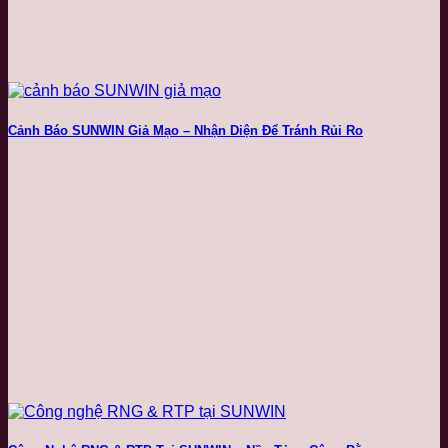
Trả Theo Bàn Đấu” với mức hoàn 0,8% – 1,5% tổng
tiền tham gia trong ngày, tùy theo cấp độ tài khoản.
Lô Đề
Sảnh Lô Đề vận hành theo cơ chế cập nhật kết quả tự
Cảnh Báo SUNWIN Giả Mạo – Nhận Diện Để Tránh Rủi Ro
động từ nhiều đài trong ngày, bao gồm miền Bắc, miền
Trung và miền Nam. Hệ thống cho phép đặt nhiều hình
thức như lô xiên, lô trượt, đầu đuôi, ba càng với tỷ lệ
trả thưởng hiển thị rõ ràng trước khi xác nhận.
Nhằm tăng thêm giá trị khi tham gia,
Sunwin
áp dụng
ưu đãi “Nhân Thưởng Xiên” vào khung giờ chiều và
tối. Nếu trúng xiên 2 hoặc xiên 3 trong ngày, tài khoản
được cộng thêm 5% – 8% tiền thưởng, giới hạn tối đa
1.200.000 VNĐ/ngày.
Tổng hợp ưu đãi, khuyến mãi ăn