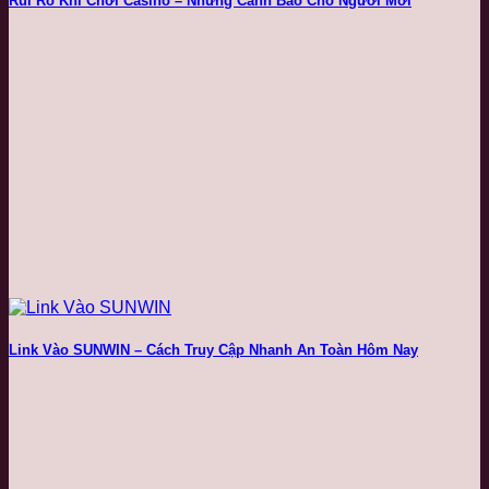
Rủi Ro Khi Chơi Casino – Những Cảnh Báo Cho Người Mới
Thao, giới hạn tối đa 1.500.000 VNĐ/ngày. Ví dụ, nếu
tổng lợi nhuận đạt 8.000.000 VNĐ, hội viên có thể
nhận thêm 960.000 VNĐ tiền thưởng.
Slot
Sảnh
Slot
quy tụ hơn 1.500 trò chơi đến từ các nhà
phát hành như PG Soft, JILI, CQ9 và Habanero. Danh
mục được phân chia theo chủ đề thần thoại, phiêu lưu,
jackpot lũy tiến và quay nhanh, giúp người chơi dễ
chọn lựa theo phong cách riêng. Tốc độ tải game trung
bình dưới 2 giây mỗi lần chuyển máy, đảm bảo không
gián đoạn khi đang tham gia liên tục nhiều vòng quay.
Link Vào SUNWIN – Cách Truy Cập Nhanh An Toàn Hôm Nay
Về khuyến mãi, hệ thống triển khai chương trình “Tăng
Tốc Vòng Quay” theo mốc doanh thu trong ngày. Khi
tổng mức quay đạt 30.000.000 VNĐ, hội viên nhận
thêm 800.000 VNĐ thưởng cố định; đạt 60.000.000