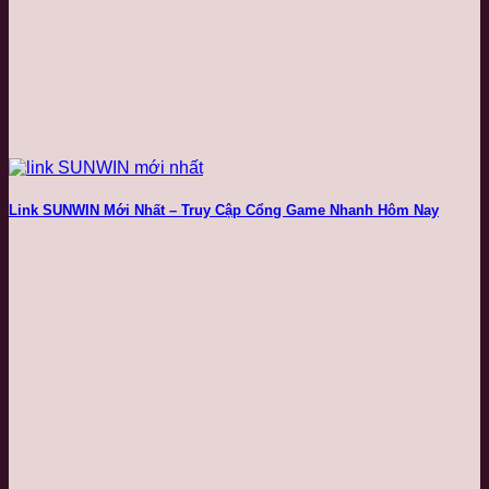
VNĐ có thể nhận 2.000.000 VNĐ, giới hạn tối đa
3.000.000 VNĐ/ngày.
Live Casino
Live Casino Sunwin trực tiếp chuẩn HD
Live Casino hợp tác cùng Evolution Gaming và
Link SUNWIN Mới Nhất – Truy Cập Cổng Game Nhanh Hôm Nay
Pragmatic Play Live, cung cấp đầy đủ các bàn
Baccarat, Roulette, Tiến Lên, Sicbo với hình ảnh
truyền tải chuẩn HD. Hệ thống chia nhiều cấp bàn theo
mức cược, từ phổ thông 50.000 VNĐ/ván đến khu vực
cao cấp hàng chục triệu mỗi lượt.
Mỗi bàn đều hiển thị lịch sử 20 ván gần nhất, hỗ trợ
người chơi theo dõi xu hướng trước khi xác nhận.
Riêng sảnh này,
Sunwin
áp dụng chương trình “Giờ
Vàng Casino” mỗi ngày, cộng thêm 15% lợi nhuận