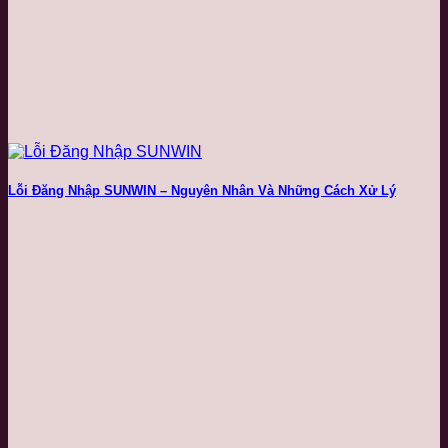
Những quyền lợi hội viên nhận được nếu tham gia S
Hệ thống xử lý giao dịch tự động không
giờ nghỉ
Một trong những lợi thế đáng chú ý tại
Sun win
là cơ
chế xử lý giao dịch tự động hoạt động liên tục 24/7, kể
Lỗi Đăng Nhập SUNWIN – Nguyên Nhân Và Những Cách Xử Lý
cả cuối tuần và ngày lễ. Trung bình mỗi ngày, hệ thống
xử lý hơn 5.000 giao dịch nạp – rút, với thời gian ghi
nhận lệnh chỉ từ 30 giây trong điều kiện ngân hàng
không bảo trì.
Thay vì gom lệnh theo khung giờ cố định,
Sunwin
vận
hành theo mô hình đồng bộ tức thời. Điều này giúp
hạn chế tình trạng “treo lệnh” khi cao điểm,đảm bảo
dòng tiền được luân chuyển ổn định, đặc biệt trong
các khung giờ thi đấu lớn.