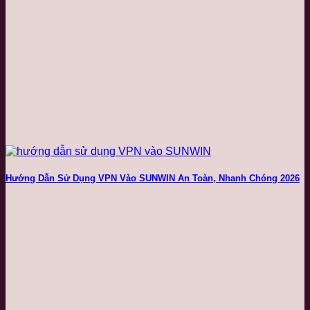
giới hạn tối đa 2.000.000 VNĐ/ngày.
Game Bài
Game Bài Sunwin đấu trí trực tuyến
Sảnh
Game Bài sunwin
tập trung các tựa quen thuộc
như Tiến Lên Miền Nam, Xì Tố, Mậu Binh, Ba Cây,
Poker online được cải biên luật chơi. Hệ thống chia
phòng theo nhiều mức vốn, từ 10.000 VNĐ đến
Hướng Dẫn Sử Dụng VPN Vào SUNWIN An Toàn, Nhanh Chóng 2026
5.000.000 VNĐ/ván, phù hợp cả người chơi phổ thông
lẫn nhóm có ngân sách cao hơn.
Trung bình mỗi ngày có hơn 3.000 bàn được mở đồng
thời, đặc biệt cao điểm buổi tối có thể vượt mốc 5.000
phòng hoạt động.
Khác với slot hay casino, Game Bài
thiên về yếu tố chiến thuật và kinh nghiệm. Vì vậy,
thương hiệu
Sunwin
triển khai chương trình “Hoàn