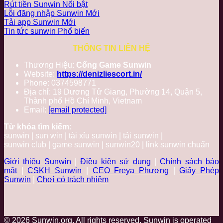
Rút tiền Sunwin
trong hệ thống. Nên sử dụng chuỗi ký tự liền
Lỗi đăng nhập Sunwin
Tải app Sunwin
mạch, không dấu và dễ ghi nhớ để thuận tiện
Tin tức sunwin
cho các lần truy cập sau.
Bước 3: Tạo mật khẩu có độ bảo mật cao, kết
THÔNG TIN LIÊN HỆ
hợp chữ hoa, chữ thường và số. Tránh sử dụng
Thương Hiệu:
Cổng Game Sunwin
dãy số đơn giản như 123456 hoặc ngày sinh để
Website:
https://denizliescort.in/
Phone: 0374598771
hạn chế rủi ro bị truy cập trái phép.
Địa chỉ: 19 Dương Tử Giang, Phường 14, Quận 5,
Bước 4: Nhập lại mật khẩu lần hai để xác nhận
Thành phố Hồ Chí Minh, Vietnam
chính xác từng ký tự.
Email:
[email protected]
Bước 5: Điền tên hiển thị và một số thông tin cơ
Từ khóa tìm kiếm
:
bản theo yêu cầu hệ thống.
sunwin | sun win | tài xỉu sunwin | tải sunwin |
sunwin club | game sunwin | sunwin20 | link sunwin chuẩn
Bước 6: Kiểm tra toàn bộ dữ liệu đã nhập, sau
đó nhấn “Xác nhận”, khi hệ thống thông báo
Giới thiệu Sunwin
|
Điều kiện sử dụng
|
Chính sách bảo
mật
|
CSKH Sunwin
|
CEO
Freya Phượng
|
Giấy Phép
thành công, tài khoản
Sunwin
sẽ được kích hoạt
Sunwin
|
Chơi có trách nhiệm
ngay lập tức.
Sau khi hoàn tất đăng ký, hệ thống thường tự động
đăng nhập vào tài khoản vừa tạo. Trong những lần
© 2026 Sunwin.org. All rights reserved. Sunwin is operated