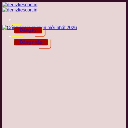
Bỏ
qua
nội
dung
Đăng ký
Đăng nhập